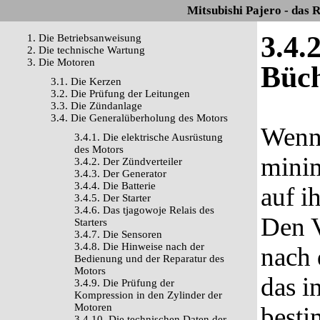
Mitsubishi Pajero - das 
3.4.
1. Die Betriebsanweisung
2. Die technische Wartung
3. Die Motoren
Büc
3.1. Die Kerzen
3.2. Die Prüfung der Leitungen
3.3. Die Zündanlage
3.4. Die Generalüberholung des Motors
Wenn 
3.4.1. Die elektrische Ausrüstung
des Motors
minim
3.4.2. Der Zündverteiler
3.4.3. Der Generator
3.4.4. Die Batterie
auf i
3.4.5. Der Starter
3.4.6. Das tjagowoje Relais des
Den V
Starters
3.4.7. Die Sensoren
3.4.8. Die Hinweise nach der
nach 
Bedienung und der Reparatur des
Motors
das i
3.4.9. Die Prüfung der
Kompression in den Zylinder der
Motoren
best
3.4.10. Die technischen Daten der