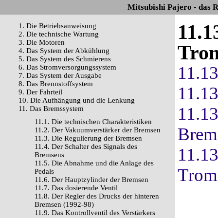
Mitsubishi Pajero - das 
11.1
1. Die Betriebsanweisung
2. Die technische Wartung
3. Die Motoren
Tro
4. Das System der Abkühlung
5. Das System des Schmierens
11.1
6. Das Stromversorgungssystem
7. Das System der Ausgabe
8. Das Brennstoffsystem
11.13
9. Der Fahrteil
10. Die Aufhängung und die Lenkung
11.13
11. Das Bremssystem
11.1. Die technischen Charakteristiken
Brem
11.2. Der Vakuumverstärker der Bremsen
11.3. Die Regulierung der Bremsen
11.4. Der Schalter des Signals des
11.13
Bremsens
11.5. Die Abnahme und die Anlage des
Trom
Pedals
11.6. Der Hauptzylinder der Bremsen
11.7. Das dosierende Ventil
11.8. Der Regler des Drucks der hinteren
Bremsen (1992-98)
11.9. Das Kontrollventil des Verstärkers