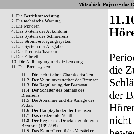
Mitsubishi Pajero - das 
11.1
1. Die Betriebsanweisung
2. Die technische Wartung
3. Die Motoren
Hör
4. Das System der Abkühlung
5. Das System des Schmierens
6. Das Stromversorgungssystem
7. Das System der Ausgabe
8. Das Brennstoffsystem
Perio
9. Der Fahrteil
10. Die Aufhängung und die Lenkung
die Z
11. Das Bremssystem
11.1. Die technischen Charakteristiken
Schlä
11.2. Der Vakuumverstärker der Bremsen
11.3. Die Regulierung der Bremsen
11.4. Der Schalter des Signals des
der B
Bremsens
11.5. Die Abnahme und die Anlage des
Hörer
Pedals
11.6. Der Hauptzylinder der Bremsen
11.7. Das dosierende Ventil
nicht
11.8. Der Regler des Drucks der hinteren
Bremsen (1992-98)
beweg
11.9. Das Kontrollventil des Verstärkers