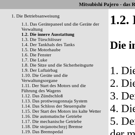
Mitsubishi Pajero - das 
1.2.
1. Die Betriebsanweisung
1.1. Das Gerätepaneel und die Geräte der
Verwaltung
1.2. Die innere Ausstattung
1.3. Die Türschlösser
Die i
1.4. Der Tankhals des Tanks
1.5. Die Motorhaube
1.6. Die Fenster
1.7. Die Luke
1.8. Die Sitze und die Sicherheitsgurte
1. D
1.9. Der Luftairbag
1.10. Die Geräte und die
2. Di
Verwaltungsorgane
1.11. Der Start des Motors und die
Führung des Wagens
3. De
1.12. Das Zündschloß
1.13. Das protiwougonnaja System
4. Di
1.14. Das Schloss der Steuerspalte
1.15. Der Start des Motors ins kalte Wetter
1.16. Die automatische Getriebe
5. De
1.17. Die mechanische Getriebe
1.18. Die stojanotschnyj Bremse
der m
1.19. Das Bremspedal