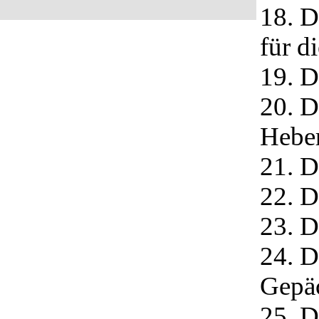
18. D
für d
19. D
20. D
Hebe
21. D
22. D
23. D
24. D
Gepä
25. D