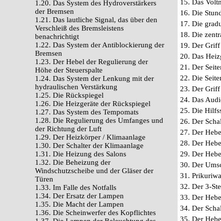
15. Das Voltm
1.20. Das System des Hydroverstärkers
der Bremsen
16. Die Stund
1.21. Das lautliche Signal, das über den
17. Die grad
Verschleiß des Bremsleistens
18. Die zentr
benachrichtigt
1.22. Das System der Antiblockierung der
19. Der Griff
Bremsen
20. Das Heizg
1.23. Der Hebel der Regulierung der
21. Der Seit
Höhe der Steuerspalte
22. Die Seite
1.24. Das System der Lenkung mit der
hydraulischen Verstärkung
23. Der Griff
1.25. Die Rückspiegel
24. Das Audio
1.26. Die Heizgeräte der Rückspiegel
25. Die Hilf
1.27. Das System des Tempomats
1.28. Die Regulierung des Umfanges und
26. Der Schal
der Richtung der Luft
27. Der Hebe
1.29. Der Heizkörper / Klimaanlage
28. Der Hebe
1.30. Der Schalter der Klimaanlage
1.31. Die Heizung des Salons
29. Der Heb
1.32. Die Beheizung der
30. Der Umsc
Windschutzscheibe und der Gläser der
31. Prikuriwa
Türen
32. Der 3-St
1.33. Im Falle des Notfalls
1.34. Der Ersatz der Lampen
33. Der Hebe
1.35. Die Macht der Lampen
34. Der Schal
1.36. Die Scheinwerfer des Kopflichtes
35. Der Hebe