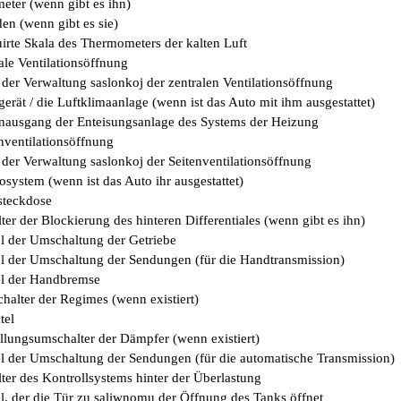
eter (wenn gibt es ihn)
en (wenn gibt es sie)
uirte Skala des Thermometers der kalten Luft
ale Ventilationsöffnung
 der Verwaltung saslonkoj der zentralen Ventilationsöffnung
erät / die Luftklimaanlage (wenn ist das Auto mit ihm ausgestattet)
enausgang der Enteisungsanlage des Systems der Heizung
nventilationsöffnung
 der Verwaltung saslonkoj der Seitenventilationsöffnung
system (wenn ist das Auto ihr ausgestattet)
ssteckdose
ter der Blockierung des hinteren Differentiales (wenn gibt es ihn)
l der Umschaltung der Getriebe
l der Umschaltung der Sendungen (für die Handtransmission)
el der Handbremse
halter der Regimes (wenn existiert)
tel
ellungsumschalter der Dämpfer (wenn existiert)
l der Umschaltung der Sendungen (für die automatische Transmission)
ter des Kontrollsystems hinter der Überlastung
l, der die Tür zu saliwnomu der Öffnung des Tanks öffnet