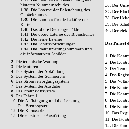
1.37. Die Lampen der Beleuchtung des
hinteren Nummernschildes
36. Der Umsc
1.38. Die Laterne der Beleuchtung des
37. Der Bloc
Gepäckraumes
38. Der Hebe
1.39. Die Lampen für die Lektüre der
39. Die Scha
Karten
1.40. Das obere Deckengemälde
40. Der elekt
1.41. Die obere Laterne des Bremslichtes
1.42. Die ferne Laterne
Das Paneel 
1.43. Die Schutzvorrichtungen
1.44. Die Identifizierungsnummern und
die informativen Schilder
1. Die Kontr
2. Die technische Wartung
2. Die Kontr
3. Die Motoren
3. Der Tempe
4. Das System der Abkühlung
4. Das Regis
5. Das System des Schmierens
6. Das Stromversorgungssystem
5. Das Voltm
7. Das System der Ausgabe
6. Die Kontr
8. Das Brennstoffsystem
7. Die Kontr
9. Der Fahrteil
8. Die Kontr
10. Die Aufhängung und die Lenkung
11. Das Bremssystem
9. Die Kontr
12. Die Karosserie
10. Das Regi
13. Die elektrische Ausrüstung
11. Die Kont
12. Die Kont