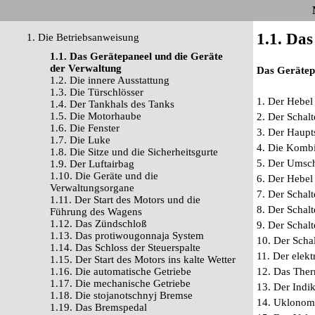
1.1. Da
1. Die Betriebsanweisung
1.1. Das Gerätepaneel und die Geräte
der Verwaltung
Das Gerätep
1.2. Die innere Ausstattung
1.3. Die Türschlösser
1. Der Hebel
1.4. Der Tankhals des Tanks
1.5. Die Motorhaube
2. Der Schalt
1.6. Die Fenster
3. Der Haupt
1.7. Die Luke
4. Die Kombi
1.8. Die Sitze und die Sicherheitsgurte
5. Der Umsch
1.9. Der Luftairbag
1.10. Die Geräte und die
6. Der Hebel
Verwaltungsorgane
7. Der Schal
1.11. Der Start des Motors und die
8. Der Schal
Führung des Wagens
1.12. Das Zündschloß
9. Der Schal
1.13. Das protiwougonnaja System
10. Der Scha
1.14. Das Schloss der Steuerspalte
11. Der elek
1.15. Der Start des Motors ins kalte Wetter
1.16. Die automatische Getriebe
12. Das Ther
1.17. Die mechanische Getriebe
13. Der Indik
1.18. Die stojanotschnyj Bremse
14. Uklonome
1.19. Das Bremspedal