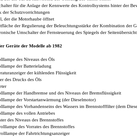
halter für die Anlage der Kennwerte des Kontrollsystems hinter der Be
k der Schutzvorrichtungen
l, der die Motorhaube öffnet
ltfläche der Regulierung der Beleuchtungsstärke der Kombination der G
ronische Umschalter der Fernsteuerung des Spiegels der Seitenübersicht 
der Geräte der Modelle ab 1982
olllampe des Niveaus des Öls
olllampe der Batterieladung
raturanzeiger der kühlenden Flüssigkeit
ter des Drucks des Öls
eter
olllampe der Handbremse und des Niveaus der Bremsflüssigkeit
olllampe der Vorstartanwärmung (der Dieselmotor)
olllampe des Vorhandenseins des Wassers im Brennstofffilter (dem Dies
olllampe des vollen Antriebes
ster des Niveaus des Brennstoffes
rolllampe des Vorrates des Brennstoffes
rolllampe der Fahrtrichtungsanzeiger